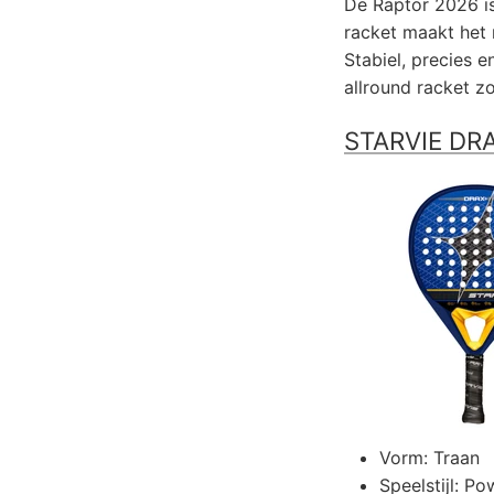
De Raptor 2026 is
racket maakt het 
Stabiel, precies 
allround racket z
STARVIE DR
Vorm: Traan
Speelstijl: Po