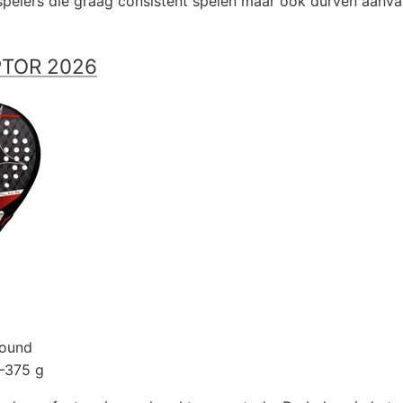
 spelers die graag consistent spelen maar ook durven aanva
PTOR 2026
lround
–375 g