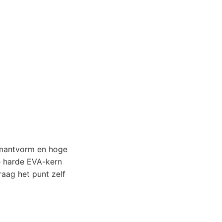
iamantvorm en hoge
De harde EVA-kern
raag het punt zelf