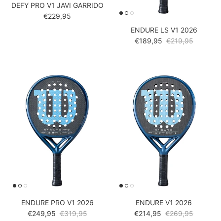
DEFY PRO V1 JAVI GARRIDO
Reguliere prijs
€229,95
ENDURE LS V1 2026
Verkoopprijs
Reguliere prijs
€189,95
€219,95
ENDURE PRO V1 2026
ENDURE V1 2026
Verkoopprijs
Reguliere prijs
Verkoopprijs
Reguliere prijs
€249,95
€319,95
€214,95
€269,95