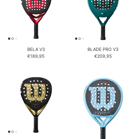
BELA V3
BLADE PRO V3
Reguliere prijs
Reguliere prijs
€189,95
€209,95