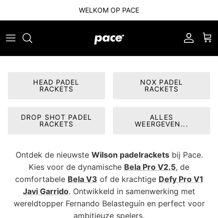
Ga naar inhoud
WELKOM OP PACE
Account
Win
HEAD PADEL
NOX PADEL
RACKETS
RACKETS
DROP SHOT PADEL
ALLES
RACKETS
WEERGEVEN...
Ontdek de nieuwste
Wilson padelrackets
bij Pace.
Kies voor de dynamische
Bela Pro V2.5
, de
comfortabele
Bela V3
of de krachtige
Defy Pro V1
Javi Garrido
. Ontwikkeld in samenwerking met
wereldtopper Fernando Belasteguín en perfect voor
ambitieuze spelers.