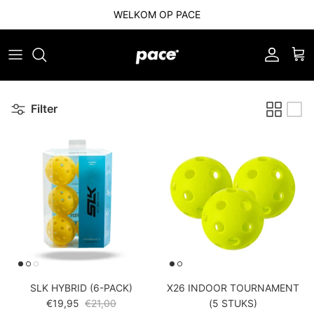
Ga naar inhoud
WELKOM OP PACE
Account
Win
Filter
SLK HYBRID (6-PACK)
X26 INDOOR TOURNAMENT
Verkoopprijs
Reguliere prijs
€19,95
€21,00
(5 STUKS)