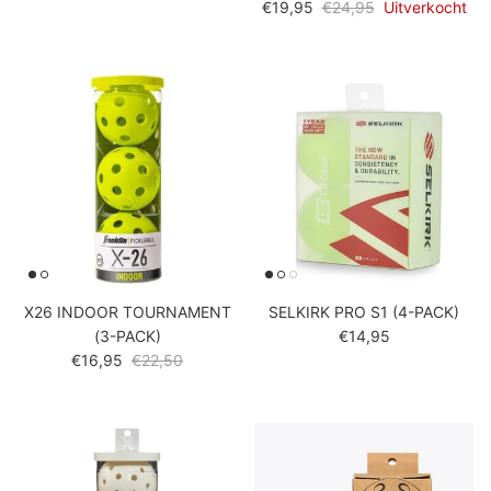
Verkoopprijs
Reguliere prijs
€19,95
€24,95
Uitverkocht
X26 INDOOR TOURNAMENT
SELKIRK PRO S1 (4-PACK)
Reguliere prijs
(3-PACK)
€14,95
Verkoopprijs
Reguliere prijs
€16,95
€22,50