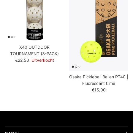
X40 OUTDOOR
TOURNAMENT (3-PACK)
Reguliere prijs
€22,50
Uitverkocht
Osaka Pickleball Ballen PT40 |
Fluorescent Lime
Reguliere prijs
€15,00