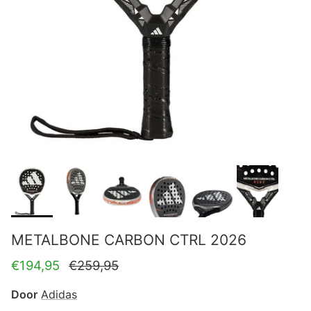
METALBONE CARBON CTRL 2026
Verkoopprijs
Reguliere prijs
€194,95
€259,95
Door
Adidas