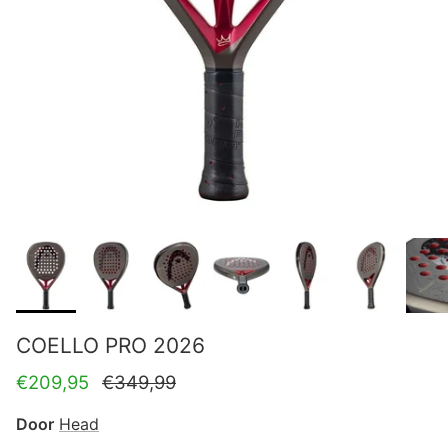
COELLO PRO 2026
Verkoopprijs
Reguliere prijs
€209,95
€349,99
Door
Head